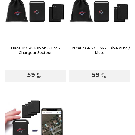
Traceur GPS Espion GT34 -
Traceur GPS GT34 - Cable Auto /
Chargeur Secteur
Moto
59
59
€
€
00
00