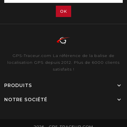
GPS-Traceur.com La référence de la balise de
localisation GPS depuis 2012. Plus de 6000 clients
satisfaits !

PRODUITS

NOTRE SOCIÉTÉ
2026 - GPS-TRACEUR.COM