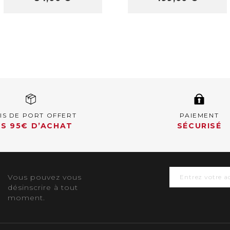
IS DE PORT OFFERT
PAIEMENT
S 95€ D’ACHAT
SÉCURISÉ
Vous pouvez vous
désinscrire à tout
moment.