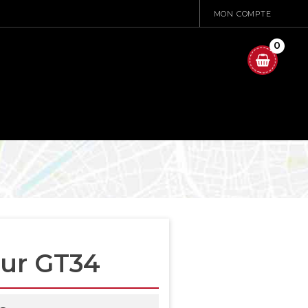
MON COMPTE
0
ur GT34