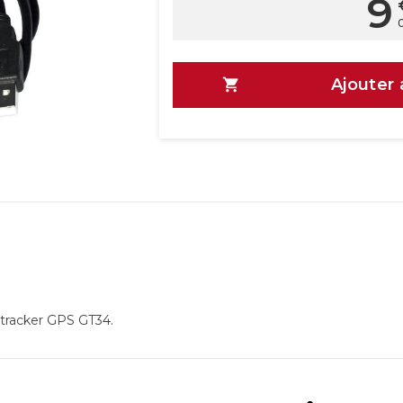
9
Ajouter 

4
tracker GPS GT34.